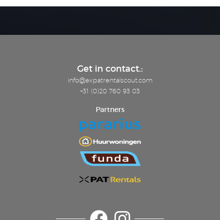
THE HOUSE Through a private entrance door you
can enter the house, which is located on the
ground floor. You enter the sun-drenched living
room which provides access to all rooms. You will
also find 2 separate storage cabinets here, 1 of
which is equipped with a washing machine. The
Get in contact.:
living room is located at the front and is very light
due to the large windows. The fully open kitchen
info@expatrentalscout.com
in this space has a 4-burner induction hob, fridge
+31 (0)20 760 93 03
with built-in freezer, combi oven, stainless steel
Partners
extractor hood and all the necessities you can
expect in a kitchen. The living room is very
spacious and has a sitting and dining area with 4
chairs. In addition, the living room has a lovely
sofa and 1 armchair, from which you have a nice
view of the smart television. Through the 2 large
patio doors you can enjoy the sun and a cup of
coffee in front of the house. This is very common
in this area.
At the rear you will find the bedroom of