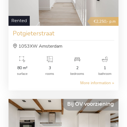
Rented
€2,250,- p.m
Potgieterstraat
1053XW Amsterdam
80 m²
3
2
1
surface
rooms
bedrooms
bathroom
More information »
Bij OV voorziening