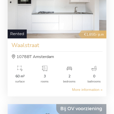
Rented
€1,850,- p.m
Waalstraat
1078BT Amsterdam
60 m²
3
2
0
surface
rooms
bedrooms
bathrooms
More information »
Bij OV voorziening