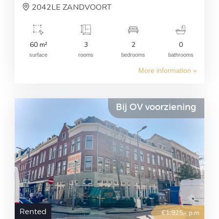
2042LE ZANDVOORT
60 m²
3
2
0
surface
rooms
bedrooms
bathrooms
More information »
Bij OV voorziening
Rented
€1,925,- p.m