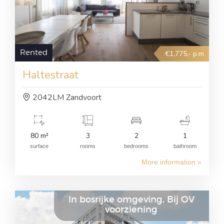
Rented
€1,775,- p.m
Haltestraat
2042LM Zandvoort
80 m²
3
2
1
surface
rooms
bedrooms
bathroom
More information »
In bosrijke omgeving, Bij OV
voorziening