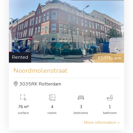
Rented
€1,775,- p.m
Noordmolenstraat
3035RK Rotterdam
76 m²
4
3
1
surface
rooms
bedrooms
bathroom
More information »