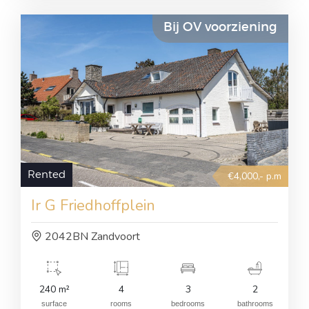
Bij OV voorziening
Rented
€4,000,- p.m
Ir G Friedhoffplein
2042BN Zandvoort
240 m²
4
3
2
surface
rooms
bedrooms
bathrooms