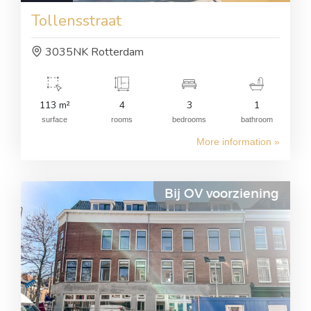
Tollensstraat
3035NK Rotterdam
113 m²
4
3
1
surface
rooms
bedrooms
bathroom
More information »
Bij OV voorziening