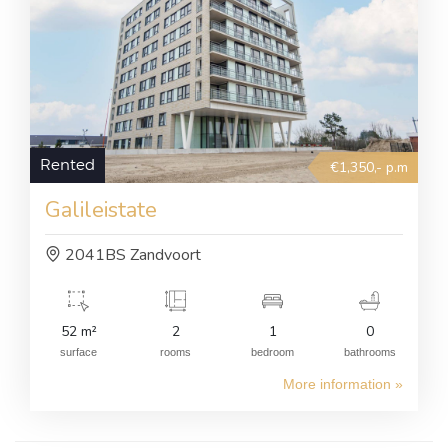
Rented
€1,350,- p.m
Galileistate
2041BS Zandvoort
52 m²
2
1
0
surface
rooms
bedroom
bathrooms
More information »