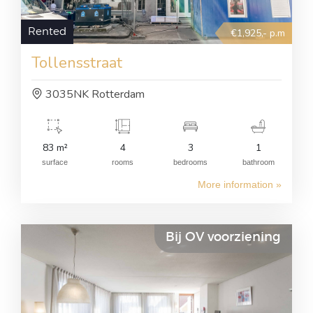
Rented
€1,925,- p.m
Tollensstraat
3035NK Rotterdam
83 m²
4
3
1
surface
rooms
bedrooms
bathroom
More information »
Bij OV voorziening