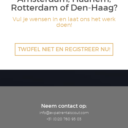
Rotterdam of Den-Haag?
Vul je wensen in en laat ons het werk
doen!
TWIJFEL NIET EN REGISTREER NU!
Neem contact op:
info@expatrentalscout.com
+31 (0)20 760 93 03